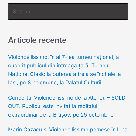
S
e
a
r
Articole recente
c
h
Violoncellissimo, în al 7-lea turneu naţional, a
f
cucerit publicul din întreaga țară. Turneul
o
Național Clasic la puterea a treia se încheie la
r
Iași, pe 8 noiembrie, la Palatul Culturii
:
Concertul Violoncellissimo de la Ateneu – SOLD
OUT. Publicul este invitat la recitalul
extraordinar de la Brașov, pe 25 octombrie
Marin Cazacu și Violoncellissimo pornesc în luna