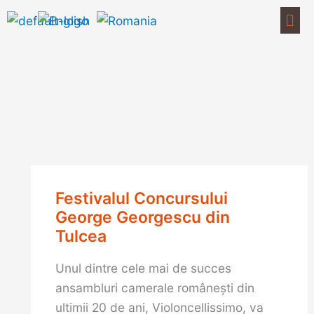
Skip
Men
to
content
Festivalul Concursului
George Georgescu din
Tulcea
Unul dintre cele mai de succes
ansambluri camerale româneşti din
ultimii 20 de ani, Violoncellissimo, va