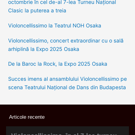
octombrie în cel de-al 7-lea Turneu Național
Clasic la puterea a treia
Violoncellissimo la Teatrul NOH Osaka
Violoncellissimo, concert extraordinar cu o sală
arhiplină la Expo 2025 Osaka
De la Baroc la Rock, la Expo 2025 Osaka
Succes imens al ansamblului Violoncellissimo pe
scena Teatrului Național de Dans din Budapesta
Articole recente