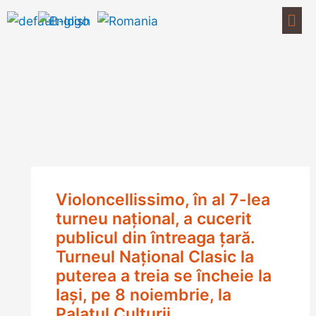
Skip
Men
to
content
Violoncellissimo, în al 7-lea
turneu naţional, a cucerit
publicul din întreaga țară.
Turneul Național Clasic la
puterea a treia se încheie la
Iași, pe 8 noiembrie, la
Palatul Culturii