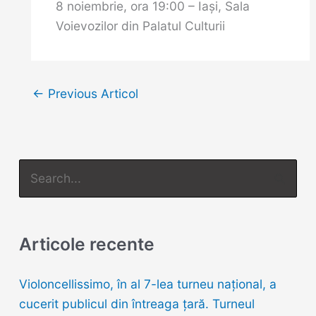
8 noiembrie, ora 19:00 – Iaşi, Sala
Voievozilor din Palatul Culturii
←
Previous Articol
S
e
a
r
Articole recente
c
h
Violoncellissimo, în al 7-lea turneu naţional, a
f
cucerit publicul din întreaga țară. Turneul