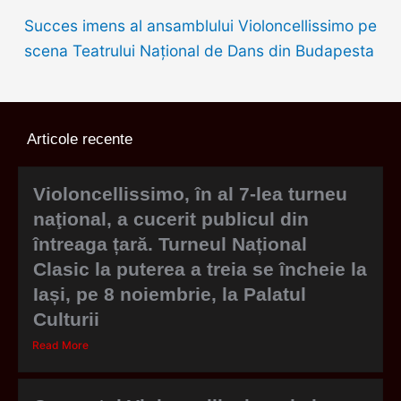
Succes imens al ansamblului Violoncellissimo pe
scena Teatrului Național de Dans din Budapesta
Articole recente
Violoncellissimo, în al 7-lea turneu
naţional, a cucerit publicul din
întreaga țară. Turneul Național
Clasic la puterea a treia se încheie la
Iași, pe 8 noiembrie, la Palatul
Culturii
Read More