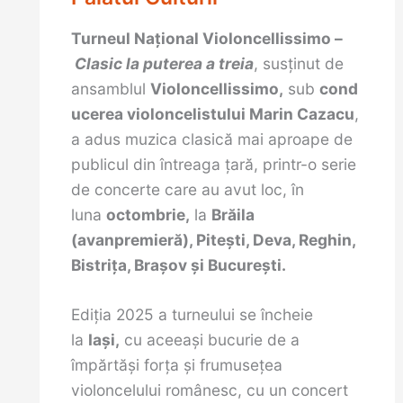
Turneul Național Violoncellissimo –
Clasic la puterea a treia
, susținut de
ansamblul
Violoncellissimo,
sub
cond
ucerea violoncelistului Marin Cazacu
,
a adus muzica clasică mai aproape de
publicul din întreaga țară, printr-o serie
de concerte care au avut loc, în
luna
octombrie,
la
Brăila
(avanpremieră), Pitești, Deva, Reghin,
Bistrița, Brașov și București.
Ediția 2025 a turneului se încheie
la
Iași,
cu aceeași bucurie de a
împărtăși forța și frumusețea
violoncelului românesc, cu un concert