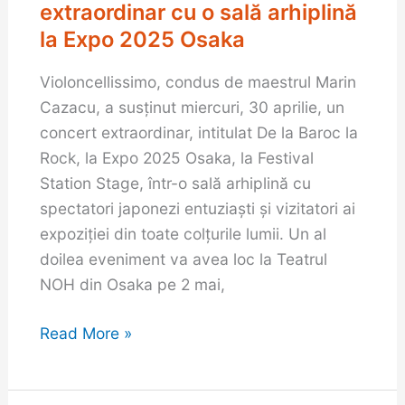
concert
extraordinar cu o sală arhiplină
extraordinar
la Expo 2025 Osaka
cu
Violoncellissimo, condus de maestrul Marin
o
Cazacu, a susținut miercuri, 30 aprilie, un
sală
concert extraordinar, intitulat De la Baroc la
arhiplină
Rock, la Expo 2025 Osaka, la Festival
la
Station Stage, într-o sală arhiplină cu
Expo
spectatori japonezi entuziaști și vizitatori ai
2025
expoziției din toate colțurile lumii. Un al
Osaka
doilea eveniment va avea loc la Teatrul
NOH din Osaka pe 2 mai,
Read More »