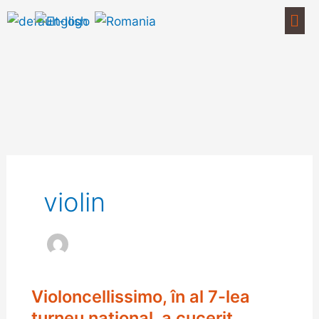
Skip
Men
to
content
violin
Violoncellissimo, în al 7-lea
Violoncellissimo,
în
turneu naţional, a cucerit