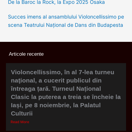
De la Baroc la Rock, la Expo 2025 Osaka
Succes imens al ansamblului Violoncellissimo pe
scena Teatrului Național de Dans din Budapesta
Articole recente
Violoncellissimo, în al 7-lea turneu
naţional, a cucerit publicul din
întreaga țară. Turneul Național
Clasic la puterea a treia se încheie la
Iași, pe 8 noiembrie, la Palatul
Culturii
Read More