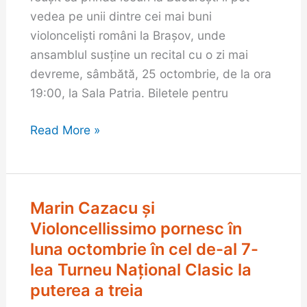
invitat
vedea pe unii dintre cei mai buni
la
violonceliști români la Brașov, unde
recitalul
ansamblul susține un recital cu o zi mai
extraordinar
devreme, sâmbătă, 25 octombrie, de la ora
de
19:00, la Sala Patria. Biletele pentru
la
Read More »
Brașov,
pe
25
octombrie
Marin Cazacu și
Marin
Cazacu
Violoncellissimo pornesc în
și
luna octombrie în cel de-al 7-
Violoncellissimo
lea Turneu Național Clasic la
pornesc
puterea a treia
în