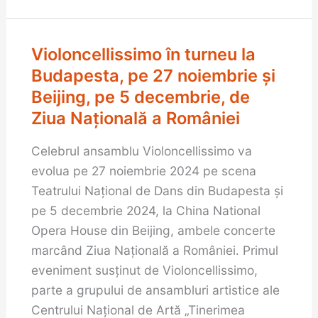
Violoncellissimo în turneu la
Violoncellissimo
în
Budapesta, pe 27 noiembrie şi
turneu
Beijing, pe 5 decembrie, de
la
Ziua Naţională a României
Budapesta,
Celebrul ansamblu Violoncellissimo va
pe
evolua pe 27 noiembrie 2024 pe scena
27
Teatrului Național de Dans din Budapesta şi
noiembrie
pe 5 decembrie 2024, la China National
şi
Opera House din Beijing, ambele concerte
Beijing,
marcând Ziua Naţională a României. Primul
pe
eveniment susţinut de Violoncellissimo,
5
parte a grupului de ansambluri artistice ale
decembrie,
Centrului Național de Artă „Tinerimea
de