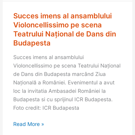
Succes imens al ansamblului
Succes
imens
Violoncellissimo pe scena
al
Teatrului Național de Dans din
ansamblului
Budapesta
Violoncellissimo
Succes imens al ansamblului
pe
Violoncellissimo pe scena Teatrului Național
scena
de Dans din Budapesta marcând Ziua
Teatrului
Naţională a României. Evenimentul a avut
Național
loc la invitatia Ambasadei României la
de
Budapesta si cu sprijinul ICR Budapesta.
Dans
Foto credit: ICR Budapesta
din
Budapesta
Read More »