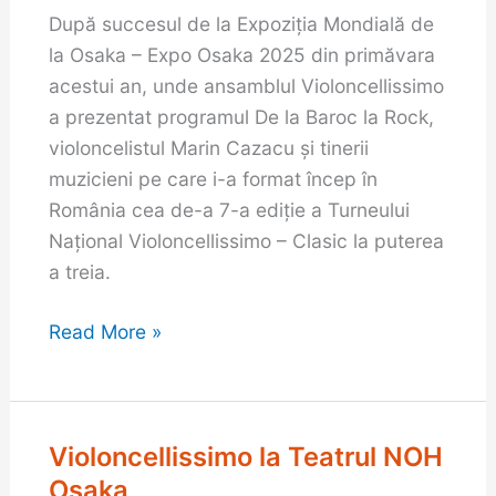
luna
După succesul de la Expoziţia Mondială de
octombrie
la Osaka – Expo Osaka 2025 din primăvara
în
acestui an, unde ansamblul Violoncellissimo
cel
a prezentat programul De la Baroc la Rock,
de-
violoncelistul Marin Cazacu și tinerii
al
muzicieni pe care i-a format încep în
7-
România cea de-a 7-a ediție a Turneului
lea
Național Violoncellissimo – Clasic la puterea
Turneu
a treia.
Național
Read More »
Clasic
la
puterea
a
Violoncellissimo la Teatrul NOH
Violoncellissimo
treia
la
Osaka