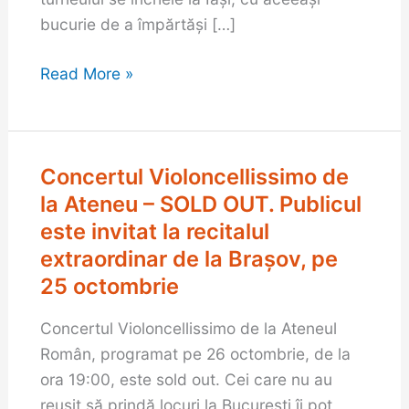
a
bucurie de a împărtăși […]
treia
se
Read More »
încheie
la
Iași,
Concertul Violoncellissimo de
pe
Concertul
8
Violoncellissimo
la Ateneu – SOLD OUT. Publicul
noiembrie,
de
este invitat la recitalul
la
la
extraordinar de la Brașov, pe
Palatul
Ateneu
25 octombrie
Culturii
–
SOLD
Concertul Violoncellissimo de la Ateneul
OUT.
Român, programat pe 26 octombrie, de la
Publicul
ora 19:00, este sold out. Cei care nu au
este
reușit să prindă locuri la București îi pot