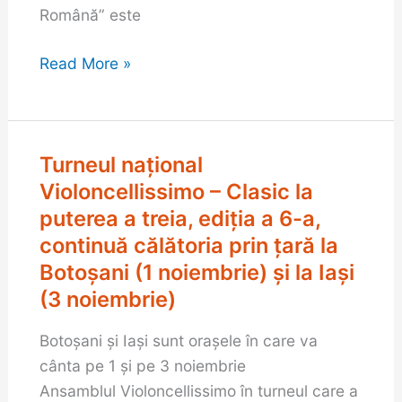
Română” este
Ziua
Naţională
Read More »
a
României
Turneul național
Turneul
național
Violoncellissimo – Clasic la
Violoncellissimo
puterea a treia, ediţia a 6-a,
–
continuă călătoria prin țară la
Clasic
Botoșani (1 noiembrie) și la Iași
la
(3 noiembrie)
puterea
a
Botoșani și Iași sunt orașele în care va
treia,
cânta pe 1 și pe 3 noiembrie
ediţia
Ansamblul Violoncellissimo în turneul care a