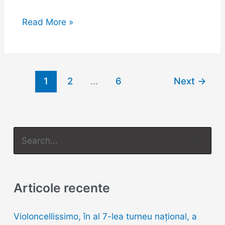
Ateneul
Român
Read More »
pe
26
octombrie,
în
1
2
…
6
Next
→
Turneul
Clasic
la
puterea
S
a
e
III-
a
a
r
Articole recente
c
h
Violoncellissimo, în al 7-lea turneu naţional, a