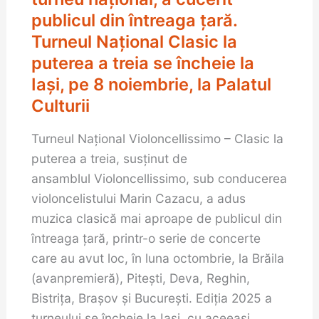
al
publicul din întreaga țară.
7-
Turneul Național Clasic la
lea
puterea a treia se încheie la
turneu
Iași, pe 8 noiembrie, la Palatul
naţional,
Culturii
a
cucerit
Turneul Național Violoncellissimo – Clasic la
publicul
puterea a treia, susținut de
din
ansamblul Violoncellissimo, sub conducerea
întreaga
violoncelistului Marin Cazacu, a adus
țară.
muzica clasică mai aproape de publicul din
Turneul
întreaga țară, printr-o serie de concerte
Național
care au avut loc, în luna octombrie, la Brăila
Clasic
(avanpremieră), Pitești, Deva, Reghin,
la
Bistrița, Brașov și București. Ediția 2025 a
puterea
turneului se încheie la Iași, cu aceeași