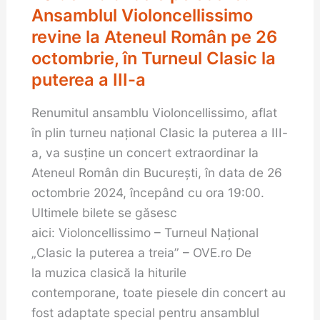
Rhapsody
Ansamblul Violoncellissimo
la
revine la Ateneul Român pe 26
Game
octombrie, în Turneul Clasic la
of
puterea a III-a
Thrones:
spectacol
Renumitul ansamblu Violoncellissimo, aflat
cu
în plin turneu național Clasic la puterea a III-
20
a, va susține un concert extraordinar la
de
Ateneul Român din București, în data de 26
violoncele
octombrie 2024, începând cu ora 19:00.
pe
Ultimele bilete se găsesc
scenă.
aici: Violoncellissimo – Turneul Național
Ansamblul
„Clasic la puterea a treia” – OVE.ro De
Violoncellissimo
la muzica clasică la hiturile
revine
contemporane, toate piesele din concert au
la
fost adaptate special pentru ansamblul