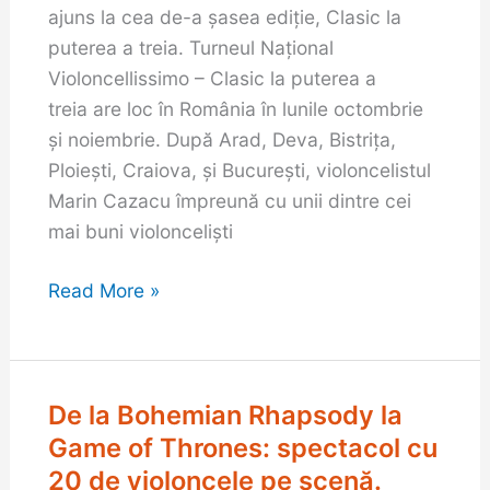
a
ajuns la cea de-a șasea ediție, Clasic la
6-
puterea a treia. Turneul Naţional
a,
Violoncellissimo – Clasic la puterea a
continuă
treia are loc în România în lunile octombrie
călătoria
şi noiembrie. După Arad, Deva, Bistrița,
prin
Ploiești, Craiova, și București, violoncelistul
țară
Marin Cazacu împreună cu unii dintre cei
la
mai buni violonceliști
Botoșani
(1
Read More »
noiembrie)
și
la
De la Bohemian Rhapsody la
De
Iași
la
Game of Thrones: spectacol cu
(3
Bohemian
noiembrie)
20 de violoncele pe scenă.