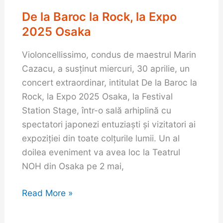
De la Baroc la Rock, la Expo
De
la
2025 Osaka
Baroc
Violoncellissimo, condus de maestrul Marin
la
Cazacu, a susținut miercuri, 30 aprilie, un
Rock,
concert extraordinar, intitulat De la Baroc la
la
Rock, la Expo 2025 Osaka, la Festival
Expo
Station Stage, într-o sală arhiplină cu
2025
spectatori japonezi entuziaști și vizitatori ai
Osaka
expoziției din toate colțurile lumii. Un al
doilea eveniment va avea loc la Teatrul
NOH din Osaka pe 2 mai,
Read More »