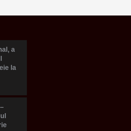
al, a
l
eie la
 –
ul
rie