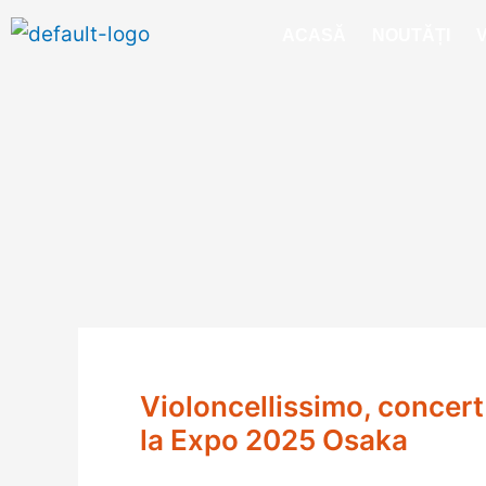
Skip
ACASĂ
NOUTĂȚI
to
content
Violoncellissimo, concert 
la Expo 2025 Osaka