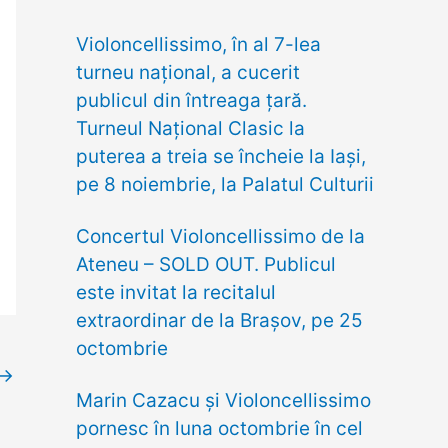
h
Violoncellissimo, în al 7-lea
f
turneu naţional, a cucerit
o
publicul din întreaga țară.
r
Turneul Național Clasic la
:
puterea a treia se încheie la Iași,
pe 8 noiembrie, la Palatul Culturii
Concertul Violoncellissimo de la
Ateneu – SOLD OUT. Publicul
este invitat la recitalul
extraordinar de la Brașov, pe 25
octombrie
→
Marin Cazacu și Violoncellissimo
pornesc în luna octombrie în cel