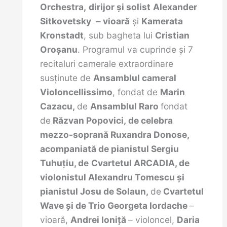
Orchestra,
dirijor şi solist
Alexander
Sitkovetsky
– vioară
şi
Kamerata
Kronstadt
, sub bagheta lui
Cristian
Oroșanu
. Programul va cuprinde și 7
recitaluri camerale extraordinare
susținute de
Ansamblul cameral
Violoncellissimo
, fondat de
Marin
Cazacu,
de
Ansamblul Raro
fondat
de
Răzvan Popovici,
de celebra
mezzo-soprană
Ruxandra Donose,
acompaniată
de pianistul
Sergiu
Tuhuţiu
, de
Cvartetul ARCADIA, de
violonistul
Alexandru Tomescu şi
pianistul Josu de Solaun,
de
Cvartetul
Wave şi de Trio
Georgeta Iordache
–
vioară,
Andrei Ioniţă
– violoncel,
Daria