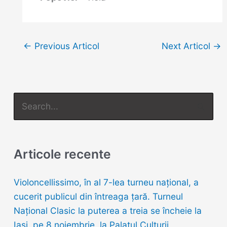
←
Previous Articol
Next Articol
→
S
e
a
r
Articole recente
c
h
Violoncellissimo, în al 7-lea turneu naţional, a
f
cucerit publicul din întreaga țară. Turneul
o
Național Clasic la puterea a treia se încheie la
r
Iași, pe 8 noiembrie, la Palatul Culturii