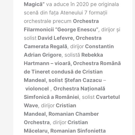
Magică”
va aduce în 2020 pe originala
scenă din faţa Ateneului 7 formaţii
orchestrale precum
Orchestra
Filarmonicii “George Enescu”
, dirijor și
solist
David Lefevre
,
Orchestra
Camerata Regală
, dirijor
Constantin
Adrian Grigore
, solistă
Rebekka
Hartmann – vioară, Orchestra Română
de Tineret
condusă de
Cristian
Mandeal
,
solist
Ștefan Cazacu
–
violoncel
,
Orchestra Naţională
Simfonică a României
, solist
Cvartetul
Wave
, dirijor
Cristian
Mandeal,
Romanian Chamber
Orchestra
, dirijor
Cristian
Măcelaru,
Romanian Sinfonietta