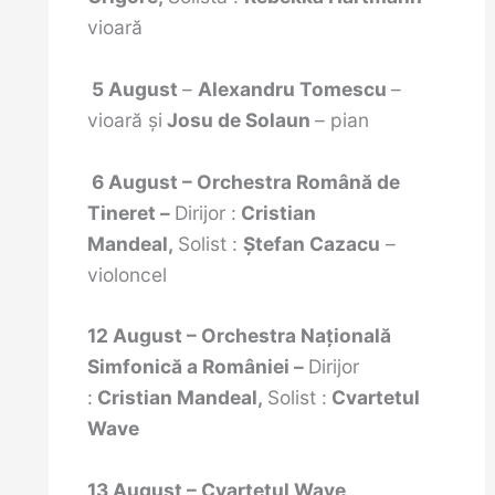
vioară
5
August
–
Alexandru Tomescu
–
vioară şi
Josu de Solaun
– pian
6 August – Orchestra Română de
Tineret –
Dirijor :
Cristian
Mandeal,
Solist :
Ștefan Cazacu
–
violoncel
12 August – Orchestra Naţională
Simfonică a României –
Dirijor
:
Cristian Mandeal,
Solist :
Cvartetul
Wave
13 August – Cvartetul Wave