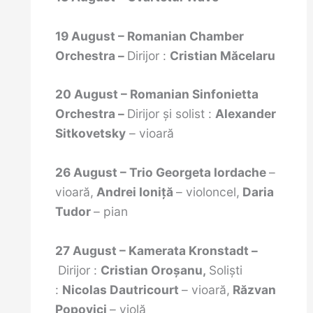
19 August – Romanian Chamber
Orchestra –
Dirijor :
Cristian Măcelaru
20 August – Romanian Sinfonietta
Orchestra –
Dirijor şi solist :
Alexander
Sitkovetsky
– vioară
26 August – Trio
Georgeta Iordache
–
vioară,
Andrei Ioniţă
– violoncel,
Daria
Tudor
– pian
27 August – Kamerata Kronstadt –
Dirijor :
Cristian Oroşanu,
Solişti
:
Nicolas Dautricourt
– vioară,
Răzvan
Popovici
– violă