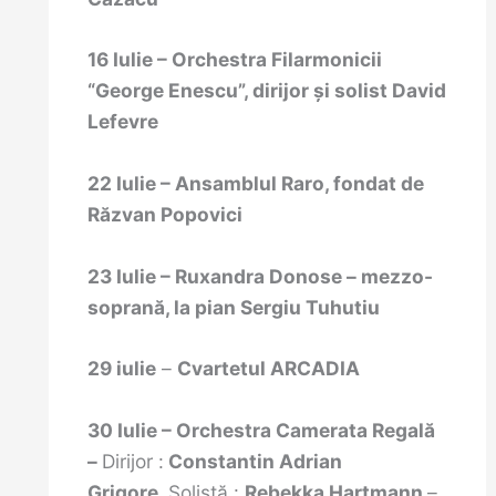
16 Iulie – Orchestra Filarmonicii
“George Enescu”, dirijor
și solist
David
Lefevre
22 Iulie – Ansamblul Raro, fondat de
Răzvan Popovici
23 Iulie – Ruxandra Donose – mezzo-
soprană, la pian Sergiu Tuhutiu
29 iulie
–
Cvartetul ARCADIA
30 Iulie – Orchestra Camerata Regală
–
Dirijor :
Constantin Adrian
Grigore,
Solistă :
Rebekka Hartmann
–