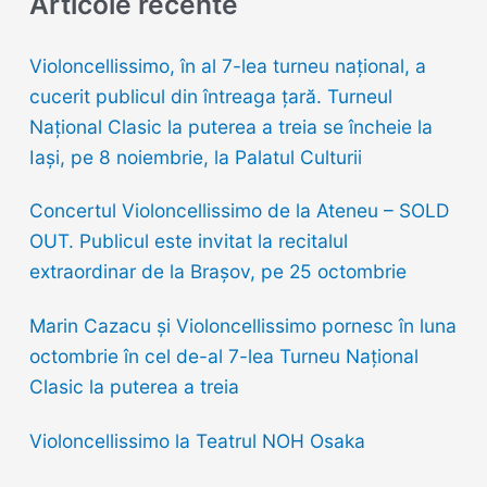
Articole recente
c
h
Violoncellissimo, în al 7-lea turneu naţional, a
f
cucerit publicul din întreaga țară. Turneul
o
Național Clasic la puterea a treia se încheie la
r
Iași, pe 8 noiembrie, la Palatul Culturii
:
Concertul Violoncellissimo de la Ateneu – SOLD
OUT. Publicul este invitat la recitalul
extraordinar de la Brașov, pe 25 octombrie
Marin Cazacu și Violoncellissimo pornesc în luna
octombrie în cel de-al 7-lea Turneu Național
Clasic la puterea a treia
Violoncellissimo la Teatrul NOH Osaka