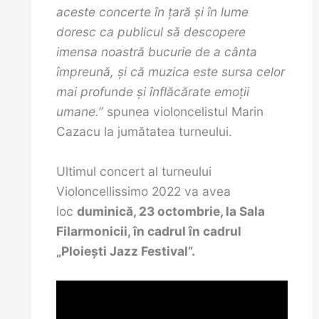
aceste concerte în țară și în lume
doresc ca publicul să descopere
imensa noastră bucurie de a cânta
împreună, și că muzica este sursa celor
mai profunde și înflăcărate emoții
umane.”
spunea violoncelistul Marin
Cazacu la jumătatea turneului.
Ultimul concert al turneului
Violoncellissimo 2022 va avea
loc
duminică, 23 octombrie, la Sala
Filarmonicii, în cadrul
în cadrul
„Ploieşti Jazz Festival”.