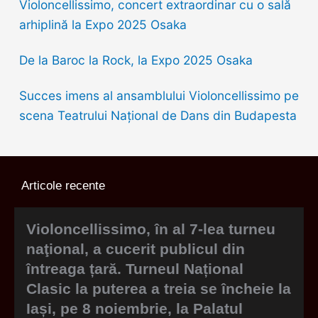
Violoncellissimo, concert extraordinar cu o sală
arhiplină la Expo 2025 Osaka
De la Baroc la Rock, la Expo 2025 Osaka
Succes imens al ansamblului Violoncellissimo pe
scena Teatrului Național de Dans din Budapesta
Articole recente
Violoncellissimo, în al 7-lea turneu
naţional, a cucerit publicul din
întreaga țară. Turneul Național
Clasic la puterea a treia se încheie la
Iași, pe 8 noiembrie, la Palatul